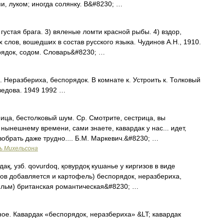
, луком; иногда солянку. В&#8230; …
) густая брага. 3) вяленые ломти красной рыбы. 4) вздор,
 слов, вошедших в состав русского языка. Чудинов А.Н., 1910.
рядок, содом. Словарь&#8230; …
. Неразбериха, беспорядок. В комнате к. Устроить к. Толковый
ведова. 1949 1992 …
ница, бестолковый шум. Ср. Смотрите, сестрица, вы
нынешнему времени, сами знаете, кавардак у нас... идет,
азобрать даже трудно.... Б.М. Маркевич.&#8230; …
ь Михельсона
рдақ, узб. qovurdoq, қовурдоқ кушанье у киргизов в виде
хов добавляется и картофель) беспорядок, неразбериха,
фильм) британская романтическая&#8230; …
ое. Кавардак «беспорядок, неразбериха» &LT; кавардак