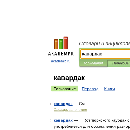
Словари и энциклоп
academic.ru
Толкования
Переводы
кавардак
Толкование
Перевод
Книги
кавардак
— См …
1
Словарь синонимов
кавардак
— (от тюркского каурдак сме
2
употребляется для обозначения разно