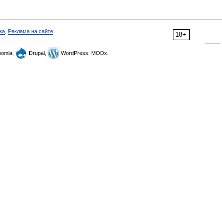
ка
,
Реклама на сайте
18+
omla,
Drupal,
WordPress, MODx.