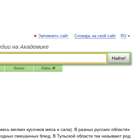
Запомнить сайт
Словарь на свой сайт
RU
едии на Академике
Найти!
Книги
Игры ⚽
сь мелких кусочков мяса и сала). В разных русских областях
родных смешанных блюд. В Тульской области так называют род