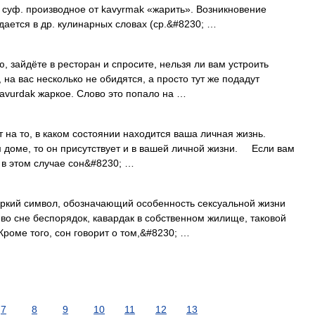
но суф. производное от kavyrmak «жарить». Возникновение
дается в др. кулинарных словах (ср.&#8230; …
, зайдёте в ресторан и спросите, нельзя ли вам устроить
 на вас несколько не обидятся, а просто тут же подадут
kavurdak жаркое. Слово это попало на …
на то, в каком состоянии находится ваша личная жизнь.
м доме, то он присутствует и в вашей личной жизни. Если вам
 в этом случае сон&#8230; …
ркий символ, обозначающий особенность сексуальной жизни
т во сне беспорядок, кавардак в собственном жилище, таковой
Кроме того, сон говорит о том,&#8230; …
7
8
9
10
11
12
13