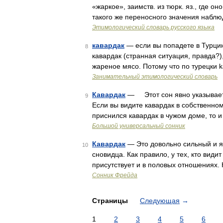
«жаркое», заимств. из тюрк. яз., где о
такого же переносного значения наблю
Этимологический словарь русского языка
кавардак
— если вы попадете в Турцию
8
кавардак (странная ситуация, правда?),
жареное мясо. Потому что по турецки 
Занимательный этимологический словарь
Кавардак
— Этот сон явно указывает 
9
Если вы видите кавардак в собственно
приснился кавардак в чужом доме, то и
Большой универсальный сонник
Кавардак
— Это довольно сильный и я
10
сновидца. Как правило, у тех, кто види
присутствует и в половых отношениях. 
Cонник Фрейда
Страницы
Следующая
→
1
2
3
4
5
6