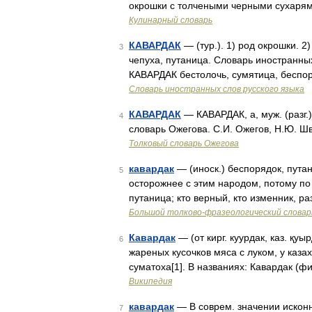
окрошки с толчеными черными сухарями
Кулинарный словарь
КАВАРДАК
— (тур.). 1) род окрошки. 2
3
чепуха, путаница. Словарь иностранных
КАВАРДАК бестолочь, сумятица, беспо
Словарь иностранных слов русского языка
КАВАРДАК
— КАВАРДАК, а, муж. (разг.)
4
словарь Ожегова. С.И. Ожегов, Н.Ю. Ш
Толковый словарь Ожегова
кавардак
— (иноск.) беспорядок, пута
5
осторожнее с этим народом, потому по 
путаница; кто верный, кто изменник, р
Большой толково-фразеологический словар
Кавардак
— (от кирг. куурдак, каз. қуы
6
жареных кусочков мяса с луком, у каза
суматоха[1]. В названиях: Кавардак (
Википедия
кавардак
— В соврем. значении исконн
7